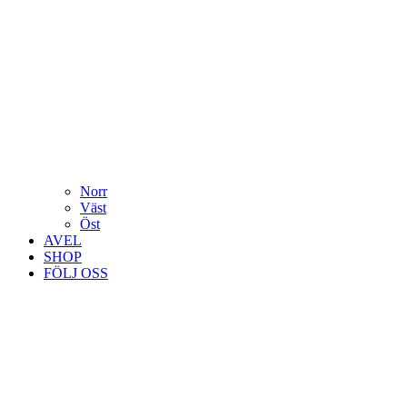
Norr
Väst
Öst
AVEL
SHOP
FÖLJ OSS