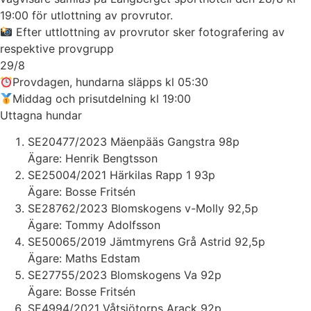
19:00 för utlottning av provrutor.
Efter uttlottning av provrutor sker fotografering av
respektive provgrupp
29/8
Provdagen, hundarna släpps kl 05:30
Middag och prisutdelning kl 19:00
Uttagna hundar
SE20477/2023 Mäenpääs Gangstra 98p
Ägare: Henrik Bengtsson
SE25004/2021 Härkilas Rapp 1 93p
Ägare: Bosse Fritsén
SE28762/2023 Blomskogens v-Molly 92,5p
Ägare: Tommy Adolfsson
SE50065/2019 Jämtmyrens Grå Astrid 92,5p
Ägare: Maths Edstam
SE27755/2023 Blomskogens Va 92p
Ägare: Bosse Fritsén
SE4994/2021 Våtsjötorps Arack 92p