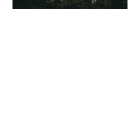
SNABBLÄNKAR
→ Älghunds-SM
→ Medlem
→ Jaktprov
→ Utställning
→ Medlem
→ Avel
→ Kalender
→ Kontakt
→ Shop
→ Följ oss
→ Domare/provområden
KONTAKT
Henrik Hallgren – Ordförande
henrik_hallgren@hotmail.com
070-244 61 56