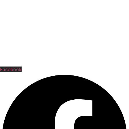
Göran Bergquist – Vice ordförande
bergquist2011@hotmail.com
070-630 69 97
Tommy Svensson – Kassör
svensson.tommy@hotmail.se
070-190 18 20
FÖLJ OSS
Facebook