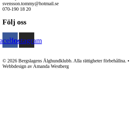
svensson.tommy@hotmail.se
070-190 18 20
Följ oss
acebook
Instagram
© 2026 Bergslagens Älghundklubb. Alla rättigheter förbehållna. •
Webbdesign av Amanda Westberg