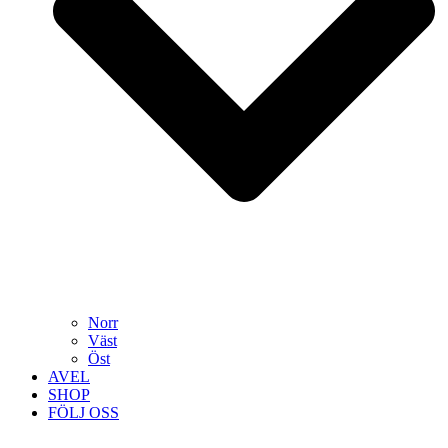
Norr
Väst
Öst
AVEL
SHOP
FÖLJ OSS