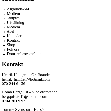
→ Älghunds-SM
→ Medlem
→ Jaktprov
→ Utställning
→ Medlem
→ Avel
→ Kalender
→ Kontakt
→ Shop
→ Följ oss
→ Domare/provområden
Kontakt
Henrik Hallgren – Ordförande
henrik_hallgren@hotmail.com
070-244 61 56
Göran Bergquist – Vice ordförande
bergquist2011@hotmail.com
070-630 69 97
Tommy Svensson – Kassör