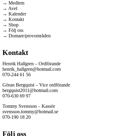
→ Medlem
→ Avel
→ Kalender
→ Kontakt
→ Shop
→ Följ oss
→ Domare/provområden
Kontakt
Henrik Hallgren – Ordförande
henrik_hallgren@hotmail.com
070-244 61 56
Göran Bergquist – Vice ordförande
bergquist2011@hotmail.com
070-630 69 97
Tommy Svensson – Kassör
svensson.tommy@hotmail.se
070-190 18 20
Följ oss