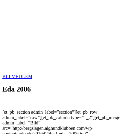
BLI MEDLEM
Eda 2006
[et_pb_section admin_label=”section”][et_pb_row
admin_label=”row”][et_pb_column type=”1_2″][et_pb_image
admin_label=”Bild”
src=”http://bergslagen.alghundklubben.com/wp-
content/uploads/2016/04/bis1.eda_.2006.jpg”