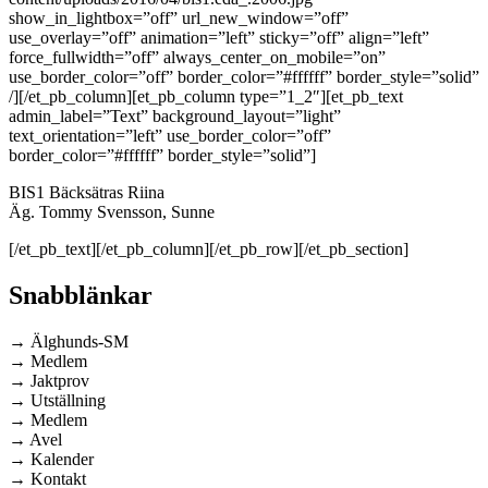
show_in_lightbox=”off” url_new_window=”off”
use_overlay=”off” animation=”left” sticky=”off” align=”left”
force_fullwidth=”off” always_center_on_mobile=”on”
use_border_color=”off” border_color=”#ffffff” border_style=”solid”
/][/et_pb_column][et_pb_column type=”1_2″][et_pb_text
admin_label=”Text” background_layout=”light”
text_orientation=”left” use_border_color=”off”
border_color=”#ffffff” border_style=”solid”]
BIS1 Bäcksätras Riina
Äg. Tommy Svensson, Sunne
[/et_pb_text][/et_pb_column][/et_pb_row][/et_pb_section]
Snabblänkar
→ Älghunds-SM
→ Medlem
→ Jaktprov
→ Utställning
→ Medlem
→ Avel
→ Kalender
→ Kontakt