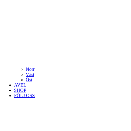
Norr
Väst
Öst
AVEL
SHOP
FÖLJ OSS