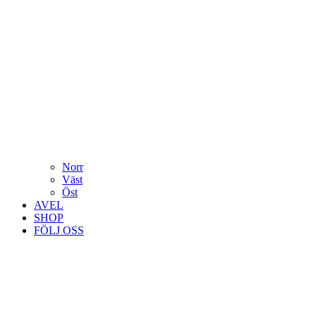
Norr
Väst
Öst
AVEL
SHOP
FÖLJ OSS