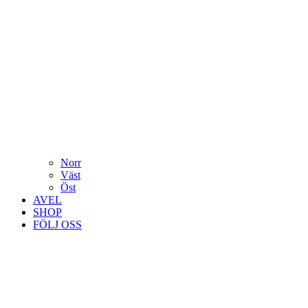
Norr
Väst
Öst
AVEL
SHOP
FÖLJ OSS