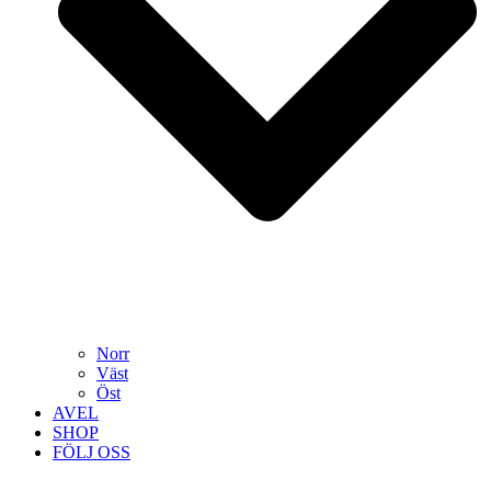
Norr
Väst
Öst
AVEL
SHOP
FÖLJ OSS