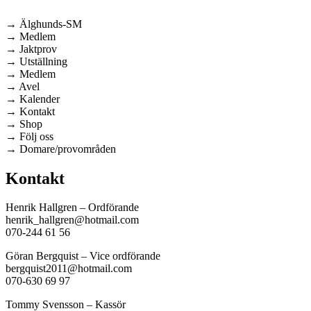
→ Älghunds-SM
→ Medlem
→ Jaktprov
→ Utställning
→ Medlem
→ Avel
→ Kalender
→ Kontakt
→ Shop
→ Följ oss
→ Domare/provområden
Kontakt
Henrik Hallgren – Ordförande
henrik_hallgren@hotmail.com
070-244 61 56
Göran Bergquist – Vice ordförande
bergquist2011@hotmail.com
070-630 69 97
Tommy Svensson – Kassör