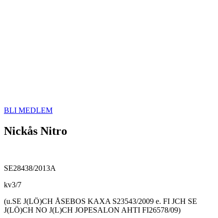
BLI MEDLEM
Nickås Nitro
SE28438/2013A
kv3/7
(u.SE J(LÖ)CH ÅSEBOS KAXA S23543/2009 e. FI JCH SE
J(LÖ)CH NO J(L)CH JOPESALON AHTI FI26578/09)