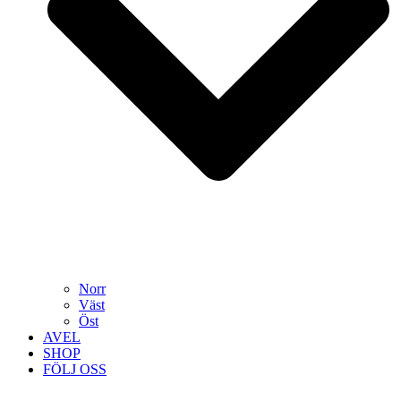
Norr
Väst
Öst
AVEL
SHOP
FÖLJ OSS