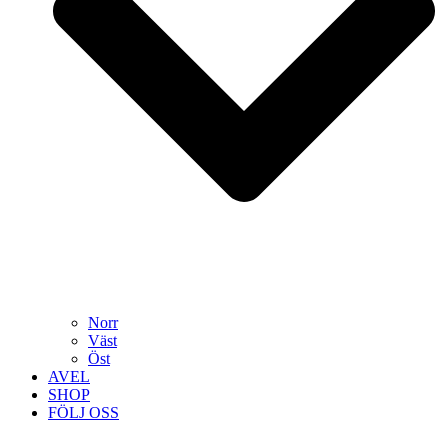
Norr
Väst
Öst
AVEL
SHOP
FÖLJ OSS