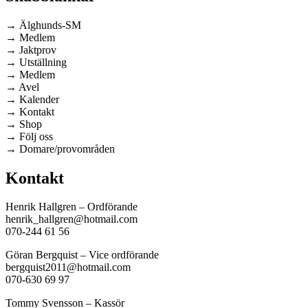
→ Älghunds-SM
→ Medlem
→ Jaktprov
→ Utställning
→ Medlem
→ Avel
→ Kalender
→ Kontakt
→ Shop
→ Följ oss
→ Domare/provområden
Kontakt
Henrik Hallgren – Ordförande
henrik_hallgren@hotmail.com
070-244 61 56
Göran Bergquist – Vice ordförande
bergquist2011@hotmail.com
070-630 69 97
Tommy Svensson – Kassör