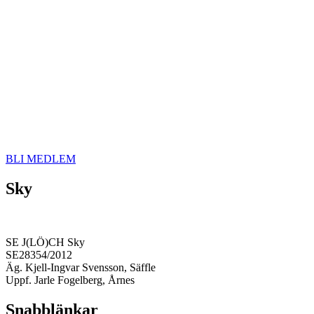
BLI MEDLEM
Sky
SE J(LÖ)CH Sky
SE28354/2012
Äg. Kjell-Ingvar Svensson, Säffle
Uppf. Jarle Fogelberg, Årnes
Snabblänkar