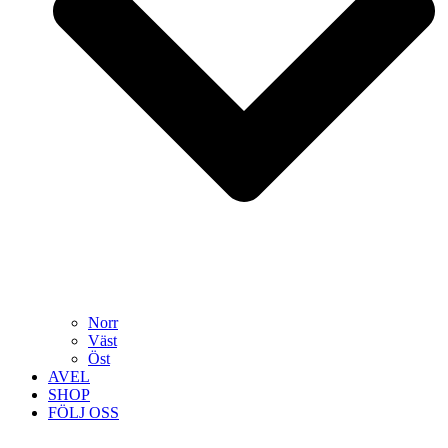
Norr
Väst
Öst
AVEL
SHOP
FÖLJ OSS