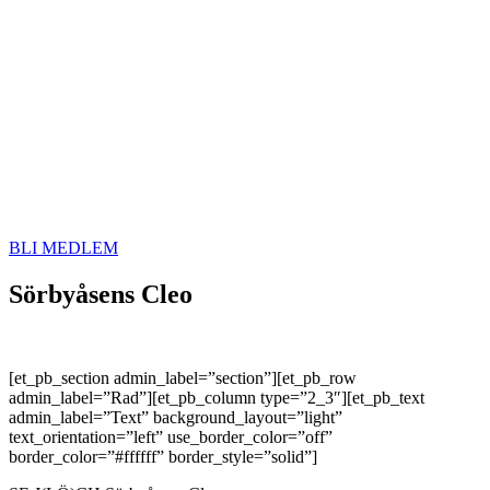
BLI MEDLEM
Sörbyåsens Cleo
[et_pb_section admin_label=”section”][et_pb_row
admin_label=”Rad”][et_pb_column type=”2_3″][et_pb_text
admin_label=”Text” background_layout=”light”
text_orientation=”left” use_border_color=”off”
border_color=”#ffffff” border_style=”solid”]