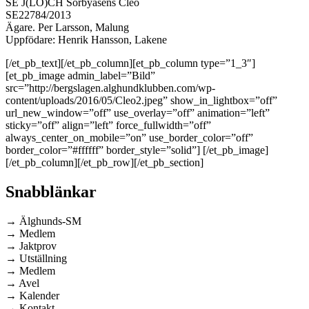
SE J(LÖ)CH Sörbyåsens Cleo
SE22784/2013
Ägare. Per Larsson, Malung
Uppfödare: Henrik Hansson, Lakene
[/et_pb_text][/et_pb_column][et_pb_column type=”1_3″]
[et_pb_image admin_label=”Bild”
src=”http://bergslagen.alghundklubben.com/wp-
content/uploads/2016/05/Cleo2.jpeg” show_in_lightbox=”off”
url_new_window=”off” use_overlay=”off” animation=”left”
sticky=”off” align=”left” force_fullwidth=”off”
always_center_on_mobile=”on” use_border_color=”off”
border_color=”#ffffff” border_style=”solid”] [/et_pb_image]
[/et_pb_column][/et_pb_row][/et_pb_section]
Snabblänkar
→ Älghunds-SM
→ Medlem
→ Jaktprov
→ Utställning
→ Medlem
→ Avel
→ Kalender
→ Kontakt