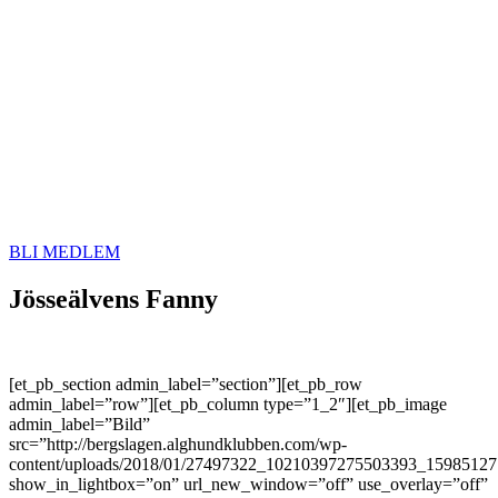
BLI MEDLEM
Jösseälvens Fanny
[et_pb_section admin_label=”section”][et_pb_row
admin_label=”row”][et_pb_column type=”1_2″][et_pb_image
admin_label=”Bild”
src=”http://bergslagen.alghundklubben.com/wp-
content/uploads/2018/01/27497322_10210397275503393_15985127
show_in_lightbox=”on” url_new_window=”off” use_overlay=”off”