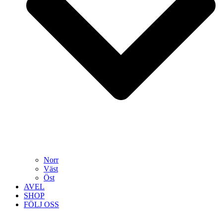
Norr
Väst
Öst
AVEL
SHOP
FÖLJ OSS