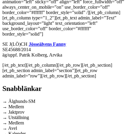
animation=”left” sticky=”off” align=”left” force_fullwidth=”off”
always_center_on_mobile=”on” use_border_color=”off”
border_color=”#ffffff” border_style=”solid” /][/et_pb_column]
[et_pb_column type=”1_2″][et_pb_text admin_label=”Text”
background_layout=”light” text_orientation=”left”
use_border_color=”off” border_color=”#ffffff”
border_style=”solid”]
SE J(LÖ)CH
Jösseälvens Fanny
SE45688/2014
äg/uppf. Patrik Kolberg, Arvika
[/et_pb_text][/et_pb_column][/et_pb_row][/et_pb_section]
[et_pb_section admin_label=”section”][et_pb_row
admin_label=”row”][/et_pb_row][/et_pb_section]
Snabblänkar
→ Älghunds-SM
→ Medlem
→ Jaktprov
→ Utställning
→ Medlem
→ Avel
→ Kalender