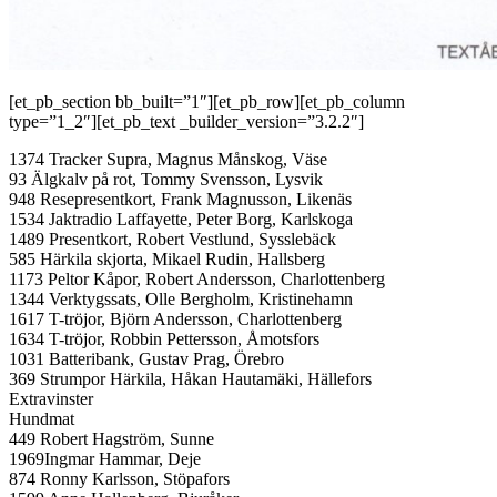
[et_pb_section bb_built=”1″][et_pb_row][et_pb_column
type=”1_2″][et_pb_text _builder_version=”3.2.2″]
1374 Tracker Supra, Magnus Månskog, Väse
93 Älgkalv på rot, Tommy Svensson, Lysvik
948 Resepresentkort, Frank Magnusson, Likenäs
1534 Jaktradio Laffayette, Peter Borg, Karlskoga
1489 Presentkort, Robert Vestlund, Sysslebäck
585 Härkila skjorta, Mikael Rudin, Hallsberg
1173 Peltor Kåpor, Robert Andersson, Charlottenberg
1344 Verktygssats, Olle Bergholm, Kristinehamn
1617 T-tröjor, Björn Andersson, Charlottenberg
1634 T-tröjor, Robbin Pettersson, Åmotsfors
1031 Batteribank, Gustav Prag, Örebro
369 Strumpor Härkila, Håkan Hautamäki, Hällefors
Extravinster
Hundmat
449 Robert Hagström, Sunne
1969Ingmar Hammar, Deje
874 Ronny Karlsson, Stöpafors