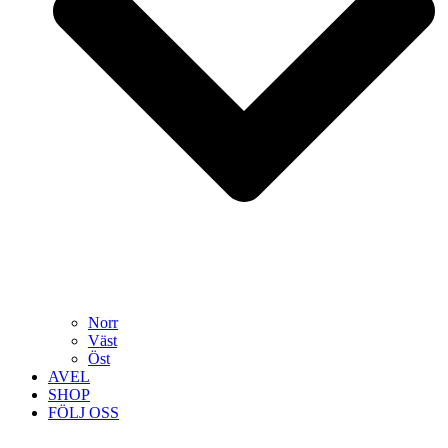
Norr
Väst
Öst
AVEL
SHOP
FÖLJ OSS