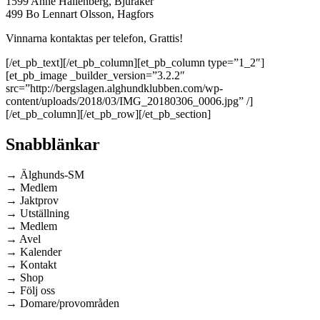
1599 Anne Hallenberg, Bjuråker
499 Bo Lennart Olsson, Hagfors
Vinnarna kontaktas per telefon, Grattis!
[/et_pb_text][/et_pb_column][et_pb_column type=”1_2″]
[et_pb_image _builder_version=”3.2.2″
src=”http://bergslagen.alghundklubben.com/wp-
content/uploads/2018/03/IMG_20180306_0006.jpg” /]
[/et_pb_column][/et_pb_row][/et_pb_section]
Snabblänkar
→ Älghunds-SM
→ Medlem
→ Jaktprov
→ Utställning
→ Medlem
→ Avel
→ Kalender
→ Kontakt
→ Shop
→ Följ oss
→ Domare/provområden