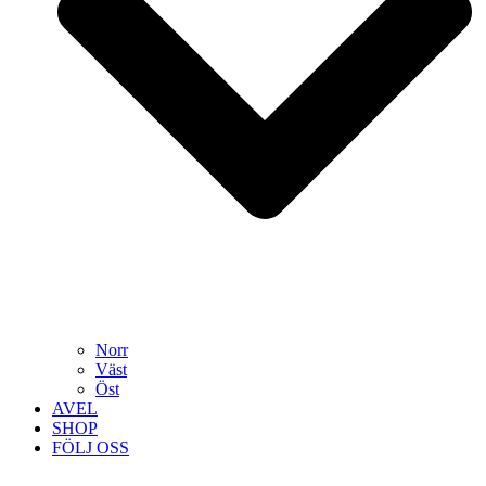
Norr
Väst
Öst
AVEL
SHOP
FÖLJ OSS