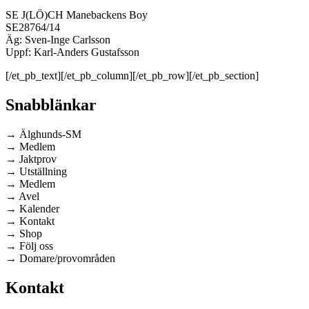
SE J(LÖ)CH Manebackens Boy
SE28764/14
Äg: Sven-Inge Carlsson
Uppf: Karl-Anders Gustafsson
[/et_pb_text][/et_pb_column][/et_pb_row][/et_pb_section]
Snabblänkar
→ Älghunds-SM
→ Medlem
→ Jaktprov
→ Utställning
→ Medlem
→ Avel
→ Kalender
→ Kontakt
→ Shop
→ Följ oss
→ Domare/provområden
Kontakt