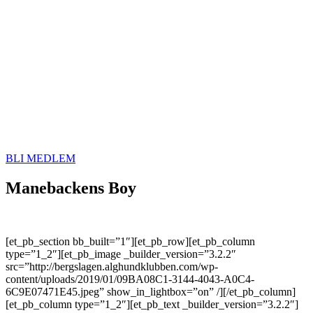
BLI MEDLEM
Manebackens Boy
[et_pb_section bb_built=”1″][et_pb_row][et_pb_column
type=”1_2″][et_pb_image _builder_version=”3.2.2″
src=”http://bergslagen.alghundklubben.com/wp-
content/uploads/2019/01/09BA08C1-3144-4043-A0C4-
6C9E07471E45.jpeg” show_in_lightbox=”on” /][/et_pb_column]
[et_pb_column type=”1_2″][et_pb_text _builder_version=”3.2.2″]