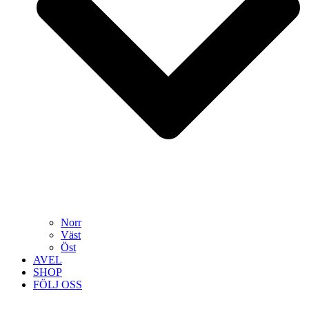
Norr
Väst
Öst
AVEL
SHOP
FÖLJ OSS