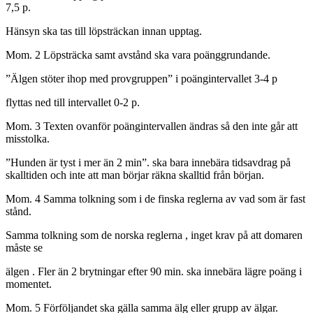
7,5 p.
Hänsyn ska tas till löpsträckan innan upptag.
Mom. 2 Löpsträcka samt avstånd ska vara poänggrundande.
”Älgen stöter ihop med provgruppen” i poängintervallet 3-4 p
flyttas ned till intervallet 0-2 p.
Mom. 3 Texten ovanför poängintervallen ändras så den inte går att
misstolka.
”Hunden är tyst i mer än 2 min”. ska bara innebära tidsavdrag på
skalltiden och inte att man börjar räkna skalltid från början.
Mom. 4 Samma tolkning som i de finska reglerna av vad som är fast
stånd.
Samma tolkning som de norska reglerna , inget krav på att domaren
måste se
älgen . Fler än 2 brytningar efter 90 min. ska innebära lägre poäng i
momentet.
Mom. 5 Förföljandet ska gälla samma älg eller grupp av älgar.