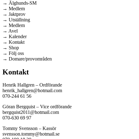
→ Älghunds-SM
→ Medlem
→ Jaktprov
→ Utställning
→ Medlem
→ Avel
→ Kalender
→ Kontakt
→ Shop
→ Följ oss
→ Domare/provområden
Kontakt
Henrik Hallgren – Ordförande
henrik_hallgren@hotmail.com
070-244 61 56
Göran Bergquist – Vice ordförande
bergquist2011@hotmail.com
070-630 69 97
Tommy Svensson – Kassör
svensson.tommy@hotmail.se