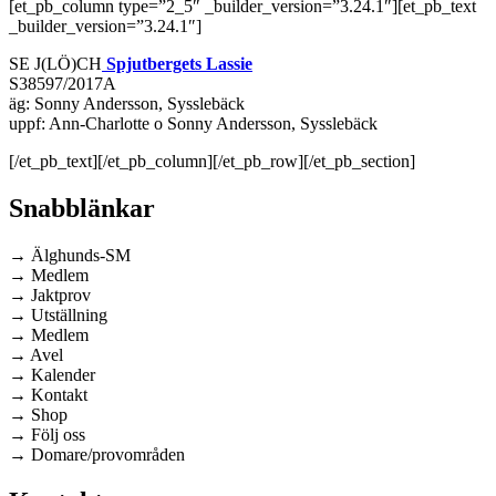
[et_pb_column type=”2_5″ _builder_version=”3.24.1″][et_pb_text
_builder_version=”3.24.1″]
SE J(LÖ)CH
Spjutbergets Lassie
S38597/2017A
äg: Sonny Andersson, Sysslebäck
uppf: Ann-Charlotte o Sonny Andersson, Sysslebäck
[/et_pb_text][/et_pb_column][/et_pb_row][/et_pb_section]
Snabblänkar
→ Älghunds-SM
→ Medlem
→ Jaktprov
→ Utställning
→ Medlem
→ Avel
→ Kalender
→ Kontakt
→ Shop
→ Följ oss
→ Domare/provområden