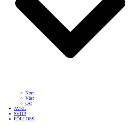
Norr
Väst
Öst
AVEL
SHOP
FÖLJ OSS