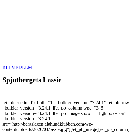
BLI MEDLEM
Spjutbergets Lassie
[et_pb_section fb_built=”1″ _builder_version=”3.24.1″][et_pb_row
_builder_version=”3.24.1″][et_pb_column type=”3_5″
_builder_version=”3.24.1″][et_pb_image show_in_lightbox=”on”
_builder_version=”3.24.1″
src=”http://bergslagen.alghundklubben.com/wp-
content/uploads/2020/01/lassie.jpg”][/et_pb_image][/et_pb_column]