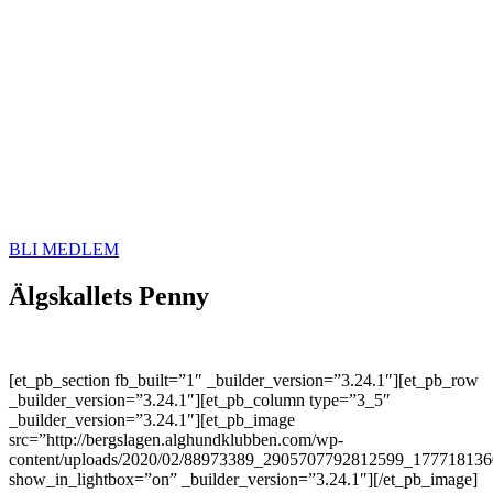
BLI MEDLEM
Älgskallets Penny
[et_pb_section fb_built=”1″ _builder_version=”3.24.1″][et_pb_row
_builder_version=”3.24.1″][et_pb_column type=”3_5″
_builder_version=”3.24.1″][et_pb_image
src=”http://bergslagen.alghundklubben.com/wp-
content/uploads/2020/02/88973389_2905707792812599_177718136
show_in_lightbox=”on” _builder_version=”3.24.1″][/et_pb_image]