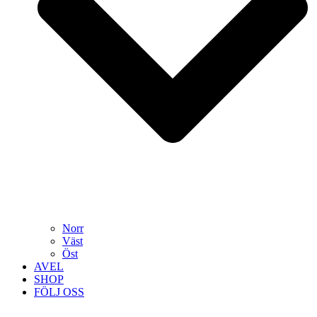
Norr
Väst
Öst
AVEL
SHOP
FÖLJ OSS