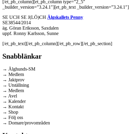
[/et_pb_column][et_pb_column type=”2_5″
_builder_version=”3.24.1″][et_pb_text _builder_version=”3.24.1″]
SE UCH SE J(LÖ)CH
Älgskallets Penny
SE38544/2014
äg. Göran Eriksson, Saxdalen
uppf. Ronny Karlsson, Sunne
[/et_pb_text][/et_pb_column][/et_pb_row][/et_pb_section]
Snabblänkar
→ Älghunds-SM
→ Medlem
→ Jaktprov
→ Utställning
→ Medlem
→ Avel
→ Kalender
→ Kontakt
→ Shop
→ Följ oss
→ Domare/provområden