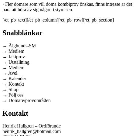
· Fler domare som vill döma kombiprov önskas, finns intresse är det
bara att höra av sig någon i styrelsen.
[/et_pb_text][/et_pb_column][/et_pb_row][/et_pb_section]
Snabblänkar
→ Älghunds-SM
→ Medlem
→ Jaktprov
→ Utställning
→ Medlem
→ Avel
→ Kalender
→ Kontakt
→ Shop
→ Följ oss
→ Domare/provområden
Kontakt
Henrik Hallgren – Ordförande
henrik_hallgren@hotmail.com