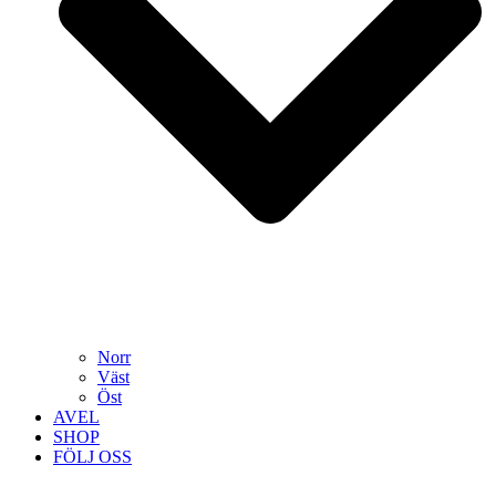
Norr
Väst
Öst
AVEL
SHOP
FÖLJ OSS