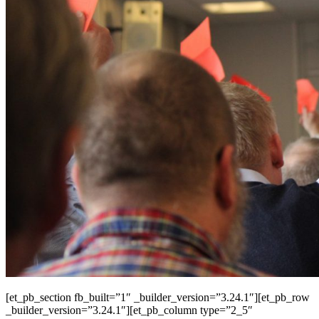
[et_pb_section fb_built=”1″ _builder_version=”3.24.1″][et_pb_row
_builder_version=”3.24.1″][et_pb_column type=”2_5″