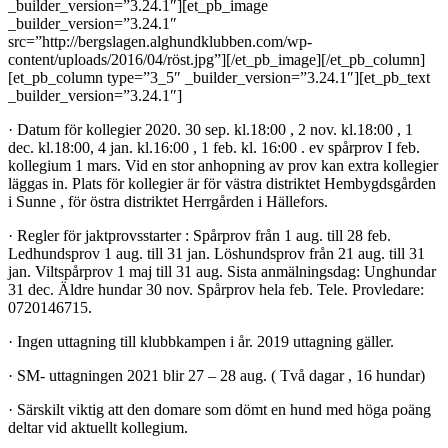
_builder_version=”3.24.1″][et_pb_image
_builder_version=”3.24.1″
src=”http://bergslagen.alghundklubben.com/wp-
content/uploads/2016/04/röst.jpg”][/et_pb_image][/et_pb_column]
[et_pb_column type=”3_5″ _builder_version=”3.24.1″][et_pb_text
_builder_version=”3.24.1″]
· Datum för kollegier 2020. 30 sep. kl.18:00 , 2 nov. kl.18:00 , 1
dec. kl.18:00, 4 jan. kl.16:00 , 1 feb. kl. 16:00 . ev spårprov I feb.
kollegium 1 mars. Vid en stor anhopning av prov kan extra kollegier
läggas in. Plats för kollegier är för västra distriktet Hembygdsgården
i Sunne , för östra distriktet Herrgården i Hällefors.
· Regler för jaktprovsstarter : Spårprov från 1 aug. till 28 feb.
Ledhundsprov 1 aug. till 31 jan. Löshundsprov från 21 aug. till 31
jan. Viltspårprov 1 maj till 31 aug. Sista anmälningsdag: Unghundar
31 dec. Äldre hundar 30 nov. Spårprov hela feb. Tele. Provledare:
0720146715.
· Ingen uttagning till klubbkampen i år. 2019 uttagning gäller.
· SM- uttagningen 2021 blir 27 – 28 aug. ( Två dagar , 16 hundar)
· Särskilt viktig att den domare som dömt en hund med höga poäng
deltar vid aktuellt kollegium.