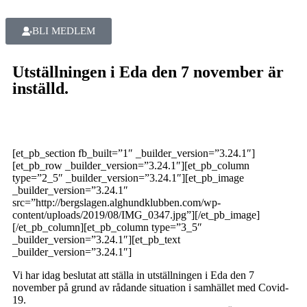
BLI MEDLEM
Utställningen i Eda den 7 november är
inställd.
[et_pb_section fb_built=”1″ _builder_version=”3.24.1″]
[et_pb_row _builder_version=”3.24.1″][et_pb_column
type=”2_5″ _builder_version=”3.24.1″][et_pb_image
_builder_version=”3.24.1″
src=”http://bergslagen.alghundklubben.com/wp-
content/uploads/2019/08/IMG_0347.jpg”][/et_pb_image]
[/et_pb_column][et_pb_column type=”3_5″
_builder_version=”3.24.1″][et_pb_text
_builder_version=”3.24.1″]
Vi har idag beslutat att ställa in utställningen i Eda den 7
november på grund av rådande situation i samhället med Covid-
19.