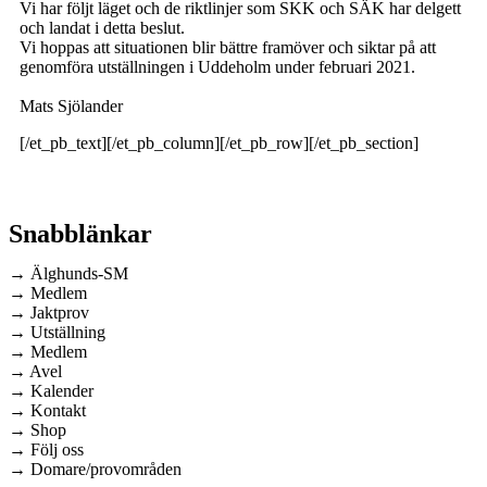
Vi har följt läget och de riktlinjer som SKK och SÄK har delgett
och landat i detta beslut.
Vi hoppas att situationen blir bättre framöver och siktar på att
genomföra utställningen i Uddeholm under februari 2021.
Mats Sjölander
[/et_pb_text][/et_pb_column][/et_pb_row][/et_pb_section]
Snabblänkar
→ Älghunds-SM
→ Medlem
→ Jaktprov
→ Utställning
→ Medlem
→ Avel
→ Kalender
→ Kontakt
→ Shop
→ Följ oss
→ Domare/provområden