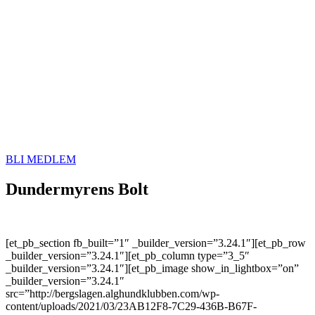
BLI MEDLEM
Dundermyrens Bolt
[et_pb_section fb_built=”1″ _builder_version=”3.24.1″][et_pb_row
_builder_version=”3.24.1″][et_pb_column type=”3_5″
_builder_version=”3.24.1″][et_pb_image show_in_lightbox=”on”
_builder_version=”3.24.1″
src=”http://bergslagen.alghundklubben.com/wp-
content/uploads/2021/03/23AB12F8-7C29-436B-B67F-