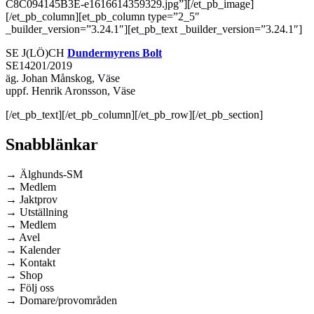
C8C094145B3E-e1616614359329.jpg”][/et_pb_image]
[/et_pb_column][et_pb_column type=”2_5″
_builder_version=”3.24.1″][et_pb_text _builder_version=”3.24.1″]
SE J(LÖ)CH
Dundermyrens Bolt
SE14201/2019
äg. Johan Månskog, Väse
uppf. Henrik Aronsson, Väse
[/et_pb_text][/et_pb_column][/et_pb_row][/et_pb_section]
Snabblänkar
→ Älghunds-SM
→ Medlem
→ Jaktprov
→ Utställning
→ Medlem
→ Avel
→ Kalender
→ Kontakt
→ Shop
→ Följ oss
→ Domare/provområden