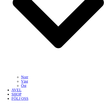
Norr
Väst
Öst
AVEL
SHOP
FÖLJ OSS