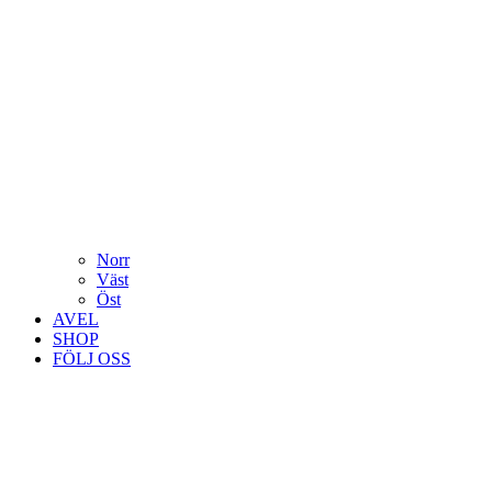
Norr
Väst
Öst
AVEL
SHOP
FÖLJ OSS