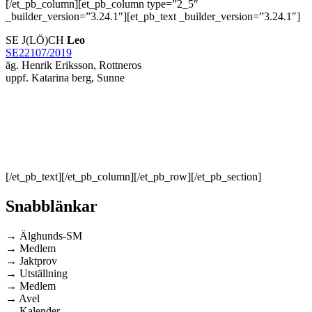
[/et_pb_column][et_pb_column type=”2_5″
_builder_version=”3.24.1″][et_pb_text _builder_version=”3.24.1″]
SE J(LÖ)CH
Leo
SE22107/2019
äg. Henrik Eriksson, Rottneros
uppf. Katarina berg, Sunne
[/et_pb_text][/et_pb_column][/et_pb_row][/et_pb_section]
Snabblänkar
→ Älghunds-SM
→ Medlem
→ Jaktprov
→ Utställning
→ Medlem
→ Avel
→ Kalender