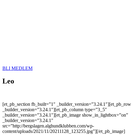
BLI MEDLEM
Leo
[et_pb_section fb_built=”1″ _builder_version=”3.24.1″][et_pb_row
_builder_version=”3.24.1″][et_pb_column type=”3_5″
_builder_version=”3.24.1″][et_pb_image show_in_lightbox=”on”
_builder_version=”3.24.1″
src=”http://bergslagen.alghundklubben.com/wp-
content/uploads/2021/11/20211128_123255.jpg”][/et_pb_image]