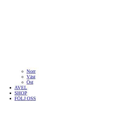
Norr
Väst
Öst
AVEL
SHOP
FÖLJ OSS