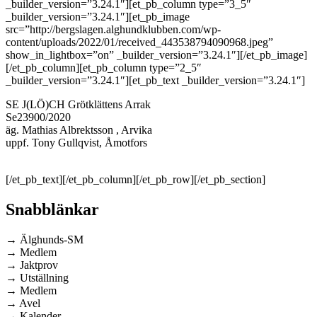
_builder_version=”3.24.1″][et_pb_column type=”3_5″
_builder_version=”3.24.1″][et_pb_image
src=”http://bergslagen.alghundklubben.com/wp-
content/uploads/2022/01/received_443538794090968.jpeg”
show_in_lightbox=”on” _builder_version=”3.24.1″][/et_pb_image]
[/et_pb_column][et_pb_column type=”2_5″
_builder_version=”3.24.1″][et_pb_text _builder_version=”3.24.1″]
SE J(LÖ)CH Grötklättens Arrak
Se23900/2020
äg. Mathias Albrektsson , Arvika
uppf. Tony Gullqvist, Åmotfors
[/et_pb_text][/et_pb_column][/et_pb_row][/et_pb_section]
Snabblänkar
→ Älghunds-SM
→ Medlem
→ Jaktprov
→ Utställning
→ Medlem
→ Avel
→ Kalender