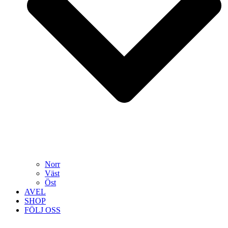
Norr
Väst
Öst
AVEL
SHOP
FÖLJ OSS