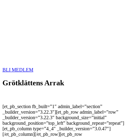
BLI MEDLEM
Grötklättens Arrak
[et_pb_section fb_built=”1″ admin_label=”section”
_builder_version=”3.22.3″][et_pb_row admin_label=”row”
_builder_version=”3.22.3″ background_size=”initial”
background_position=”top_left” background_repeat=”repeat”]
[et_pb_column type=”4_4″ _builder_version=”3.0.47″]
[/et_pb_column][/et_pb_row][et_pb_row