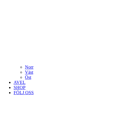
Norr
Väst
Öst
AVEL
SHOP
FÖLJ OSS