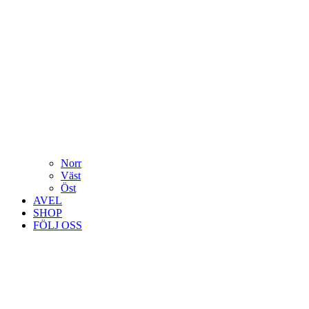
Norr
Väst
Öst
AVEL
SHOP
FÖLJ OSS