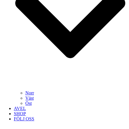
Norr
Väst
Öst
AVEL
SHOP
FÖLJ OSS