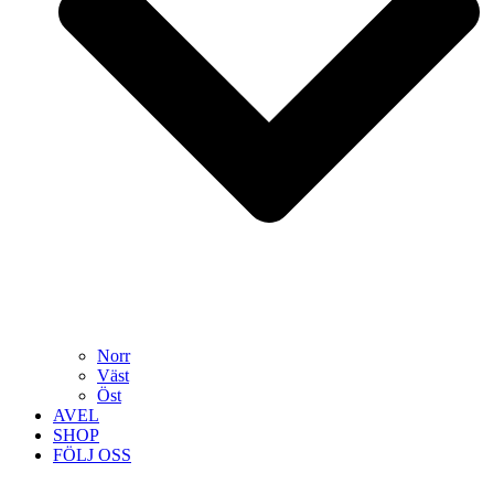
Norr
Väst
Öst
AVEL
SHOP
FÖLJ OSS