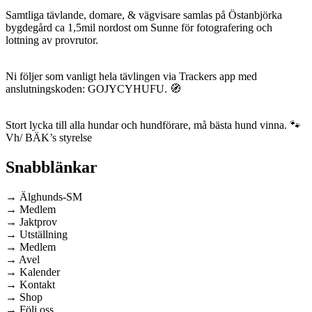
Samtliga tävlande, domare, & vägvisare samlas på Östanbjörka
bygdegård ca 1,5mil nordost om Sunne för fotografering och
lottning av provrutor.
Ni följer som vanligt hela tävlingen via Trackers app med
anslutningskoden: GOJYCYHUFU. 🧭
Stort lycka till alla hundar och hundförare, må bästa hund vinna. 🐾
Vh/ BÄK’s styrelse
Snabblänkar
→ Älghunds-SM
→ Medlem
→ Jaktprov
→ Utställning
→ Medlem
→ Avel
→ Kalender
→ Kontakt
→ Shop
→ Följ oss