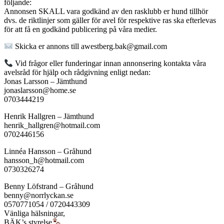
följande:
Annonsen SKALL vara godkänd av den rasklubb er hund tillhör
dvs. de riktlinjer som gäller för avel för respektive ras ska efterlevas
för att få en godkänd publicering på våra medier.
Skicka er annons till awestberg.bak@gmail.com
Vid frågor eller funderingar innan annonsering kontakta våra
avelsråd för hjälp och rådgivning enligt nedan:
Jonas Larsson – Jämthund
jonaslarsson@home.se
0703444219
Henrik Hallgren – Jämthund
henrik_hallgren@hotmail.com
0702446156
Linnéa Hansson – Gråhund
hansson_h@hotmail.com
0730326274
Benny Löfstrand – Gråhund
benny@norrlyckan.se
0570771054 / 0720443309
Vänliga hälsningar,
BÄK’s styrelse