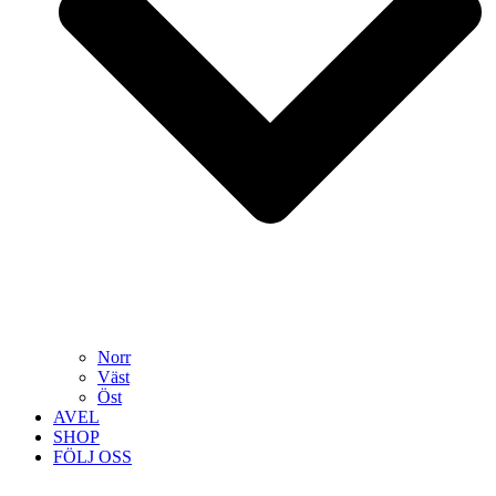
Norr
Väst
Öst
AVEL
SHOP
FÖLJ OSS