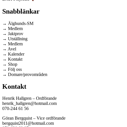
Snabblänkar
→ Älghunds-SM
→ Medlem
→ Jaktprov
→ Utställning
→ Medlem
→ Avel
→ Kalender
→ Kontakt
→ Shop
→ Följ oss
→ Domare/provområden
Kontakt
Henrik Hallgren – Ordförande
henrik_hallgren@hotmail.com
070-244 61 56
Göran Bergquist – Vice ordförande
bergquist2011@hotmail.com