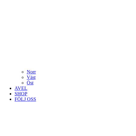
Norr
Väst
Öst
AVEL
SHOP
FÖLJ OSS