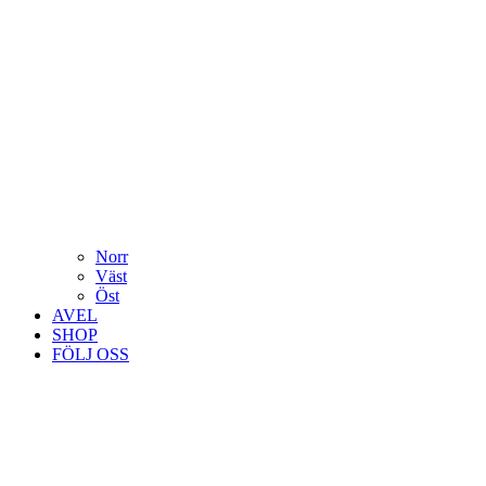
Norr
Väst
Öst
AVEL
SHOP
FÖLJ OSS