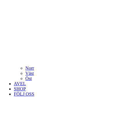
Norr
Väst
Öst
AVEL
SHOP
FÖLJ OSS