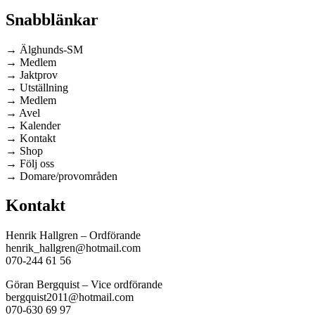
Snabblänkar
→ Älghunds-SM
→ Medlem
→ Jaktprov
→ Utställning
→ Medlem
→ Avel
→ Kalender
→ Kontakt
→ Shop
→ Följ oss
→ Domare/provområden
Kontakt
Henrik Hallgren – Ordförande
henrik_hallgren@hotmail.com
070-244 61 56
Göran Bergquist – Vice ordförande
bergquist2011@hotmail.com
070-630 69 97