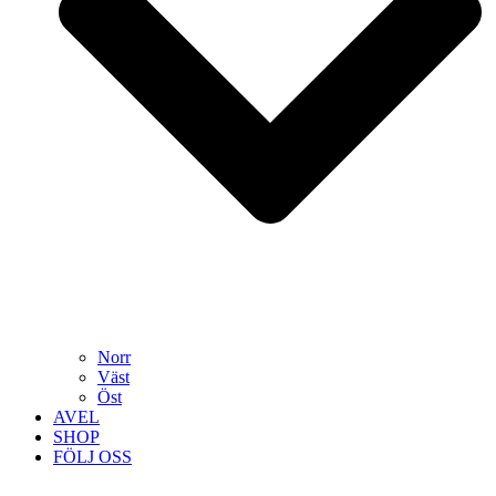
Norr
Väst
Öst
AVEL
SHOP
FÖLJ OSS