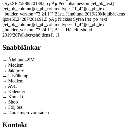
OryxSE25888/201883,5 pÄg Per Johannesson [/et_pb_text]
[/et_pb_column][et_pb_column type=”1_4″][et_pb_text
_builder_version=”3.24.1″] Bästa Jämthund 2019/20Mottibäckens
IpzieSE24287/201691,5 pÄg Nicklas Syrén [/et_pb_text]
[/et_pb_column][et_pb_column type=”1_4″][et_pb_text
_builder_version=”3.24.1″] Bästa Hälleforshund
2019/20Falkbergshöjdens […]
Snabblänkar
→ Älghunds-SM
→ Medlem
→ Jaktprov
→ Utställning
→ Medlem
→ Avel
→ Kalender
→ Kontakt
→ Shop
→ Följ oss
→ Domare/provområden
Kontakt