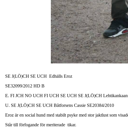
SE J(LÖ)CH SE UCH Edhälls Eroz
SE32099/2012 HD B
E. FI JCH NO UCH FI UCH SE UCH SE J(LÖ)CH Lehtikankaan 
U. SE J(LÖ)CH SE UCH Båtforsens Cassie SE20384/2010
Eroz är en social hund med stabilt psyke med stor jaktlust som visade
Står till förfogande för meriterade tikar.