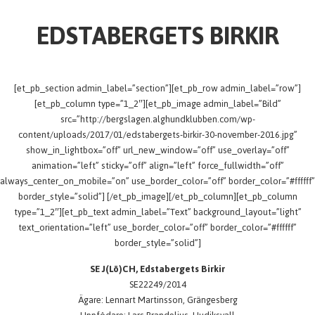
EDSTABERGETS BIRKIR
[et_pb_section admin_label=”section”][et_pb_row admin_label=”row”]
[et_pb_column type=”1_2″][et_pb_image admin_label=”Bild”
src=”http://bergslagen.alghundklubben.com/wp-
content/uploads/2017/01/edstabergets-birkir-30-november-2016.jpg”
show_in_lightbox=”off” url_new_window=”off” use_overlay=”off”
animation=”left” sticky=”off” align=”left” force_fullwidth=”off”
always_center_on_mobile=”on” use_border_color=”off” border_color=”#ffffff”
border_style=”solid”] [/et_pb_image][/et_pb_column][et_pb_column
type=”1_2″][et_pb_text admin_label=”Text” background_layout=”light”
text_orientation=”left” use_border_color=”off” border_color=”#ffffff”
border_style=”solid”]
SE J(Lö)CH, Edstabergets Birkir
SE22249/2014
Ägare: Lennart Martinsson, Grängesberg