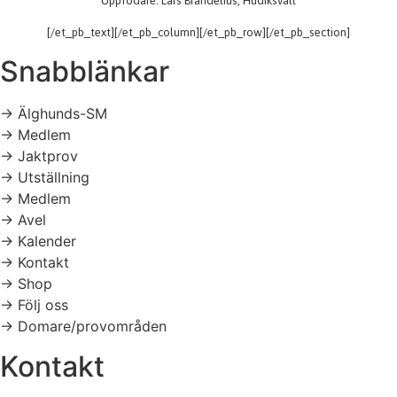
Uppfödare: Lars Brandelius, Hudiksvall
[/et_pb_text][/et_pb_column][/et_pb_row][/et_pb_section]
Snabblänkar
→ Älghunds-SM
→ Medlem
→ Jaktprov
→ Utställning
→ Medlem
→ Avel
→ Kalender
→ Kontakt
→ Shop
→ Följ oss
→ Domare/provområden
Kontakt