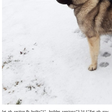
[et_pb_section fb_built=”1″ _builder_version=”3.24.1″][et_pb_row