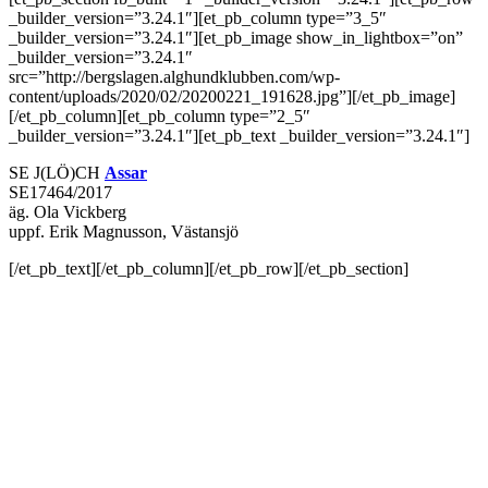
_builder_version=”3.24.1″][et_pb_column type=”3_5″
_builder_version=”3.24.1″][et_pb_image show_in_lightbox=”on”
_builder_version=”3.24.1″
src=”http://bergslagen.alghundklubben.com/wp-
content/uploads/2020/02/20200221_191628.jpg”][/et_pb_image]
[/et_pb_column][et_pb_column type=”2_5″
_builder_version=”3.24.1″][et_pb_text _builder_version=”3.24.1″]
SE J(LÖ)CH
Assar
SE17464/2017
äg. Ola Vickberg
uppf. Erik Magnusson, Västansjö
[/et_pb_text][/et_pb_column][/et_pb_row][/et_pb_section]
SNABBLÄNKAR
→ Älghunds-SM
→ Medlem
→ Jaktprov
→ Utställning
→ Medlem
→ Avel