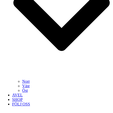
Norr
Väst
Öst
AVEL
SHOP
FÖLJ OSS