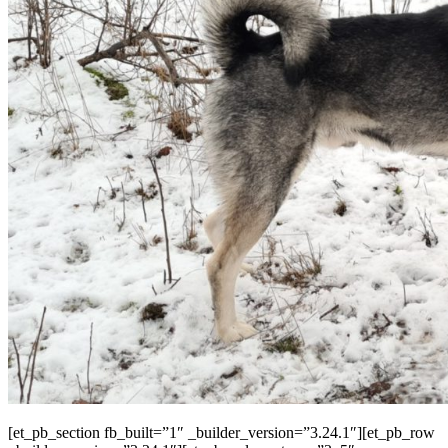
[et_pb_section fb_built=”1″ _builder_version=”3.24.1″][et_pb_row