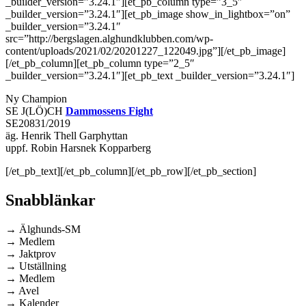
_builder_version=”3.24.1″][et_pb_column type=”3_5″
_builder_version=”3.24.1″][et_pb_image show_in_lightbox=”on”
_builder_version=”3.24.1″
src=”http://bergslagen.alghundklubben.com/wp-
content/uploads/2021/02/20201227_122049.jpg”][/et_pb_image]
[/et_pb_column][et_pb_column type=”2_5″
_builder_version=”3.24.1″][et_pb_text _builder_version=”3.24.1″]
Ny Champion
SE J(LÖ)CH
Dammossens Fight
SE20831/2019
äg. Henrik Thell Garphyttan
uppf. Robin Harsnek Kopparberg
[/et_pb_text][/et_pb_column][/et_pb_row][/et_pb_section]
Snabblänkar
→ Älghunds-SM
→ Medlem
→ Jaktprov
→ Utställning
→ Medlem
→ Avel
→ Kalender