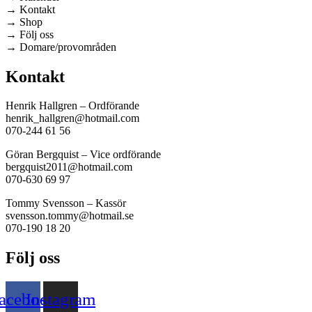
→ Kontakt
→ Shop
→ Följ oss
→ Domare/provområden
Kontakt
Henrik Hallgren – Ordförande
henrik_hallgren@hotmail.com
070-244 61 56
Göran Bergquist – Vice ordförande
bergquist2011@hotmail.com
070-630 69 97
Tommy Svensson – Kassör
svensson.tommy@hotmail.se
070-190 18 20
Följ oss
acebook
Instagram