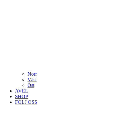
Norr
Väst
Öst
AVEL
SHOP
FÖLJ OSS