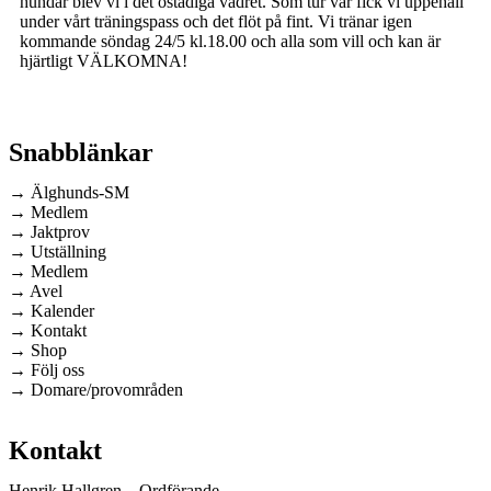
hundar blev vi i det ostadiga vädret. Som tur var fick vi uppehåll
under vårt träningspass och det flöt på fint. Vi tränar igen
kommande söndag 24/5 kl.18.00 och alla som vill och kan är
hjärtligt VÄLKOMNA!
Snabblänkar
→ Älghunds-SM
→ Medlem
→ Jaktprov
→ Utställning
→ Medlem
→ Avel
→ Kalender
→ Kontakt
→ Shop
→ Följ oss
→ Domare/provområden
Kontakt
Henrik Hallgren – Ordförande