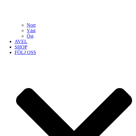
Norr
Väst
Öst
AVEL
SHOP
FÖLJ OSS