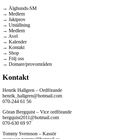
→ Älghunds-SM
→ Medlem
→ Jaktprov
→ Utställning
→ Medlem
→ Avel
→ Kalender
→ Kontakt
→ Shop
→ Följ oss
→ Domare/provområden
Kontakt
Henrik Hallgren – Ordförande
henrik_hallgren@hotmail.com
070-244 61 56
Göran Bergquist – Vice ordförande
bergquist2011@hotmail.com
070-630 69 97
Tommy Svensson – Kassör