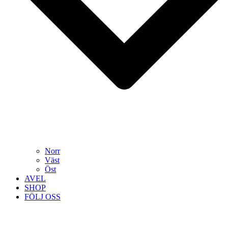
Norr
Väst
Öst
AVEL
SHOP
FÖLJ OSS