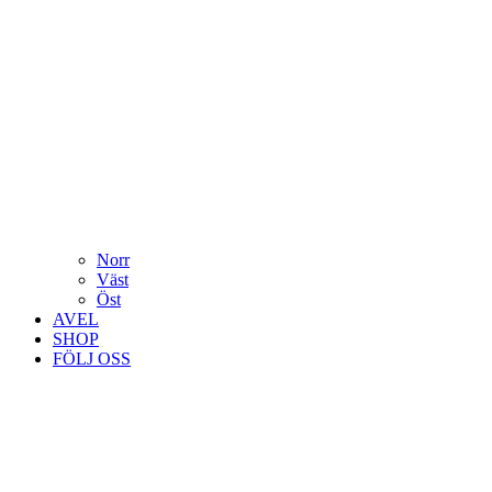
Norr
Väst
Öst
AVEL
SHOP
FÖLJ OSS